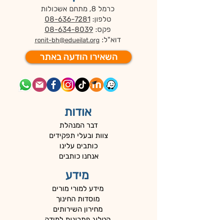
כרמל 8, מתחם אשכולות
טלפון:
08-636-7281
פקס:
08-634-8039
דוא"ל:
ronit-bh@edueilat.org
השאירו הודעה באתר
אודות
דבר המנהלת
צוות ובעלי תפקידים
כותבים עלינו
אנחנו כותבים
מידע
מידע למורי מורים
מוסדות החינוך
מחירון השירותים
קטלוג פתרונות למידה