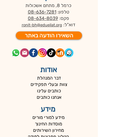
כרמל 8, מתחם אשכולות
טלפון:
08-636-7281
פקס:
08-634-8039
דוא"ל:
ronit-bh@edueilat.org
השאירו הודעה באתר
אודות
דבר המנהלת
צוות ובעלי תפקידים
כותבים עלינו
אנחנו כותבים
מידע
מידע למורי מורים
מוסדות החינוך
מחירון השירותים
קטלוג פתרונות למידה