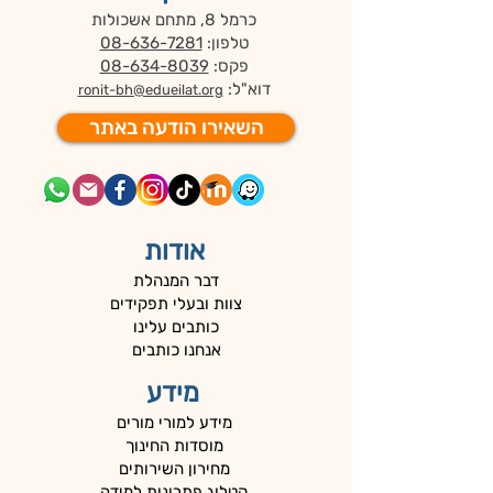
כרמל 8, מתחם אשכולות
טלפון:
08-636-7281
פקס:
08-634-8039
דוא"ל:
ronit-bh@edueilat.org
השאירו הודעה באתר
אודות
דבר המנהלת
צוות ובעלי תפקידים
כותבים עלינו
אנחנו כותבים
מידע
מידע למורי מורים
מוסדות החינוך
מחירון השירותים
קטלוג פתרונות למידה