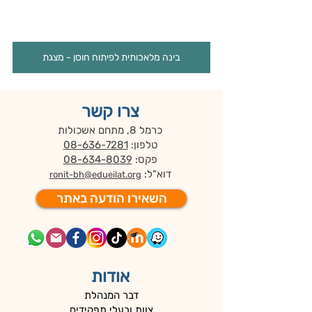
בינה מלאכותית לפיתוח חוסן - מצגת
צרו קשר
כרמל 8, מתחם אשכולות
טלפון:
08-636-7281
פקס:
08-634-8039
דוא"ל:
ronit-bh@edueilat.org
השאירו הודעה באתר
אודות
דבר המנהלת
צוות ובעלי תפקידים