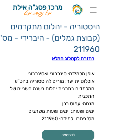
מרכז פסג"ה אילת
מכל נקודת מבט
היסטוריה - יהלום מתקדמים
(קבוצת גמלים) - היברידי - מס'
211960
בחזרה לקטלוג המלא
אופן הלמידה: סינכרוני ואסינכרוני 
אוכלוסיית יעד: מורים להיסטוריה בחט''ע 
המלמדים בתכנית יהלום בשנה השנייה של 
התכנית
מנחה: עמוס רבן 
ימים ושעות:  ימים ושעות משתנים
מס' פתרון למידה: 
211960
להרשמה