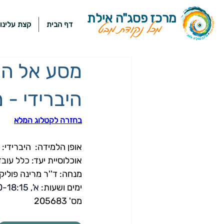
מרכז פסג"ה אילת
דף הבית
קצת עלינו
מכל נקודת מבט
מסע אל המו
היברידי - מס' 3
בחזרה לקטלוג המלא
אופן הלמידה: 
 היברידי: 
אוכלוסיית יעד: 
כלל עובד
מנחה: ד''ר מרינה פוליק
ימים ושעות:
 א', 16:00-18:15
מס' 205683