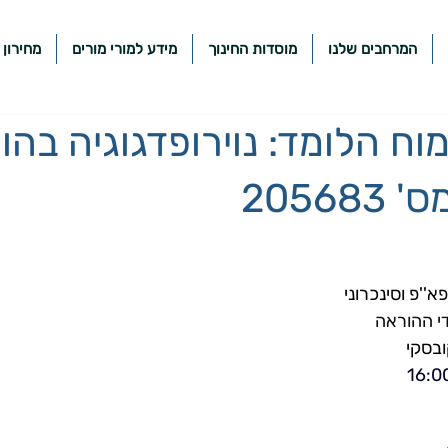
המרחבים שלנו
מוסדות החינוך
מידע למורי מורים
מחירון 
ח הלומד: נוירופדגוגיה בהו
20568
פא''פ וסינכרוני
י ההוראה
ובסקי