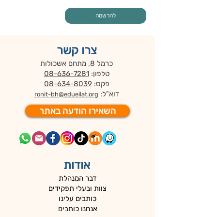
להרשמה
צרו קשר
כרמל 8, מתחם אשכולות
טלפון:
08-636-7281
פקס:
08-634-8039
דוא"ל:
ronit-bh@edueilat.org
השאירו הודעה באתר
אודות
דבר המנהלת
צוות ובעלי תפקידים
כותבים עלינו
אנחנו כותבים