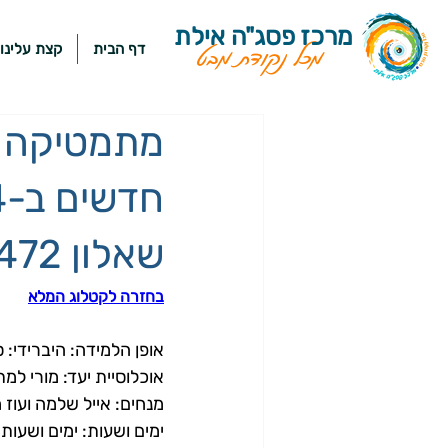
מרכז פסג"ה אילת
דף הבית
קצת עלינו
מכל נקודת מבט
שאלון 472 - סינכרוני - מס' 215824
בחזרה לקטלוג המלא
אופן הלמידה: היברידי: ס
אוכלוסיית יעד: מורי למתמט
מנחים: אייל שלמה ועוז 
ימים ושעות: ימים ושעות