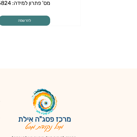
מס' פתרון למידה: 
5824
להרשמה
ד
צ
כ
מרכז פסג"ה אילת
מכל נקודת מבט
א