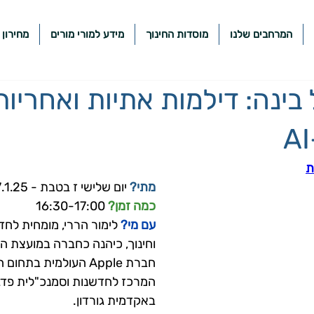
המרחבים שלנו
מוסדות החינוך
מידע למורי מורים
מחירון 
 בינה: דילמות אתיות ואחריות
ת
מתי?
 יום שלישי ז בטבת - 7.1.25
כמה זמן? 
16:30-17:00
עם מי? 
לימור הררי, מומחית לחדש
וחינוך, כיהנה כחברה במועצת ה
חברת Apple העולמית בתח
המרכז לחדשנות וסמנכ"לית פדג
באקדמית גורדון.