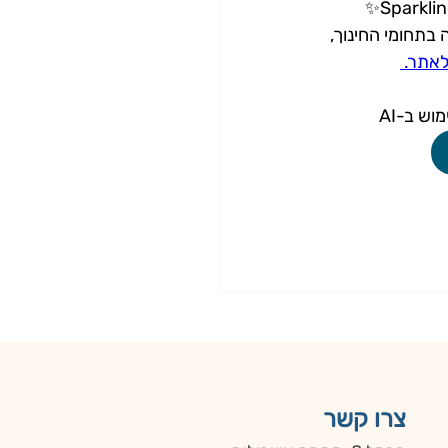
כיום, מייסדת קהילת ✨Sparkling Minds✨ 
בתחומי החינוך, 
אתר. 
וש ב-AI
צרו קשר