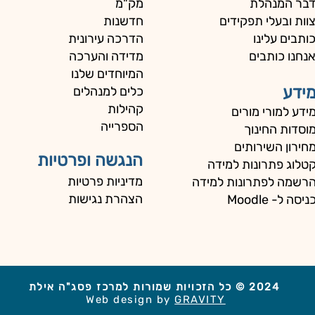
בר המנהלת
מק"מ
וות ובעלי תפקידים
חדשנות
ותבים עלינו
הדרכה עירונית
נחנו כותבים
מדידה והערכה
המיוחדים שלנו
ידע
כלים למנהלים
קהילות
ידע למורי מורים
הספרייה
וסדות החינוך
חירון השירותים
הנגשה ופרטיות
טלוג פתרונות למידה
מדיניות פרטיות
רשמה לפתרונות למידה
הצהרת נגישות
ניסה ל- Moodle
2024
© כל הזכויות שמורות למרכז פסג"ה אילת
Web design by
GRAVITY