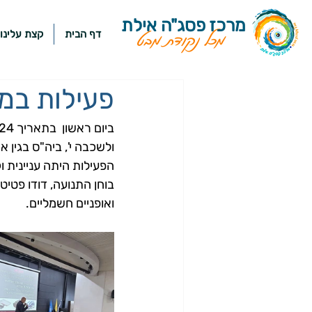
מרכז פסג"ה אילת
דף הבית
קצת עלינו
מכל נקודת מבט
פעילות במסגר
ולשכבה י', ביה"ס בגין א
הפעילות היתה עניינית ו
בוחן התנועה, דודו פטיט
ואופניים חשמליים.