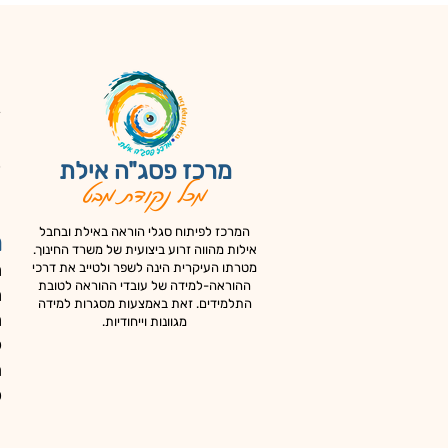
ד
צ
כ
מרכז פסג"ה אילת
מכל נקודת מבט
א
המרכז לפיתוח סגלי הוראה באילת ובחבל
מ
אילות מהווה זרוע ביצועית של משרד החינוך.
מ
מטרתו העיקרית הינה לשפר ולטייב את דרכי
ההוראה-למידה של עובדי ההוראה לטובת
מ
התלמידים. זאת באמצעות מסגרות למידה
מ
מגוונות וייחודיות.
ק
ה
כ