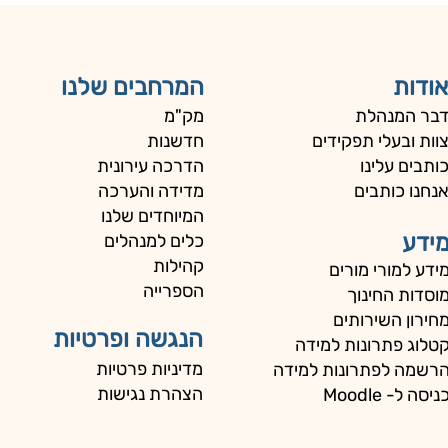
אודות
המרחבים שלנו
בר המנהלת
מק"מ
וות ובעלי תפקידים
חדשנות
ותבים עלינו
הדרכה עירונית
נחנו כותבים
מדידה והערכה
המיוחדים שלנו
ידע
כלים למנהלים
קהילות
ידע למורי מורים
הספרייה
וסדות החינוך
חירון השירותים
הנגשה ופרטיות
טלוג פתרונות למידה
מדיניות פרטיות
רשמה לפתרונות למידה
הצהרת נגישות
ניסה ל- Moodle