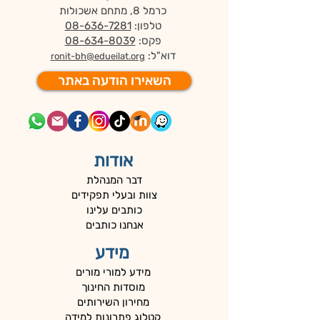
כרמל 8, מתחם אשכולות
טלפון:
08-636-7281
פקס:
08-634-8039
דוא"ל:
ronit-bh@edueilat.org
השאירו הודעה באתר
אודות
דבר המנהלת
צוות ובעלי תפקידים
כותבים עלינו
אנחנו כותבים
מידע
מידע למורי מורים
מוסדות החינוך
מחירון השירותים
קטלוג פתרונות למידה