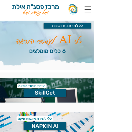
מרכז פסג"ה אילת
מכל נקודת מבט
למרחב חדשנות >>
כלי AI לעובדי הוראה
6 כלים מומלצים
SkillCet
NAPKIN AI