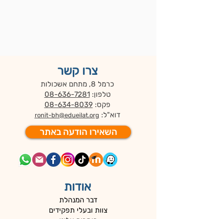
צרו קשר
כרמל 8, מתחם אשכולות
טלפון:
08-636-7281
פקס:
08-634-8039
דוא"ל:
ronit-bh@edueilat.org
השאירו הודעה באתר
אודות
דבר המנהלת
צוות ובעלי תפקידים