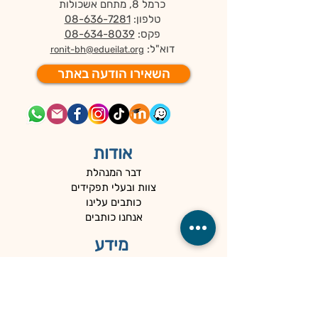
כרמל 8, מתחם אשכולות
טלפון:
08-636-7281
פקס:
08-634-8039
דוא"ל:
ronit-bh@edueilat.org
השאירו הודעה באתר
אודות
דבר המנהלת
צוות ובעלי תפקידים
כותבים עלינו
אנחנו כותבים
מידע
מידע למורי מורים
מוסדות החינוך
מחירון השירותים
קטלוג פתרונות למידה