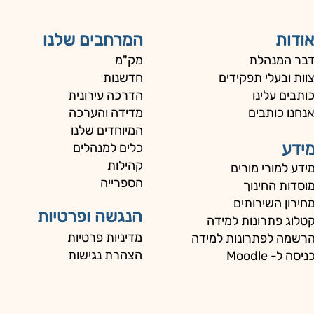
אודות
המרחבים שלנו
בר המנהלת
מק"מ
וות ובעלי תפקידים
חדשנות
ותבים עלינו
הדרכה עירונית
נחנו כותבים
מדידה והערכה
המיוחדים שלנו
ידע
כלים למנהלים
קהילות
ידע למורי מורים
הספרייה
וסדות החינוך
חירון השירותים
הנגשה ופרטיות
טלוג פתרונות למידה
מדיניות פרטיות
רשמה לפתרונות למידה
הצהרת נגישות
ניסה ל- Moodle