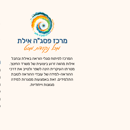
ד
צ
כ
מרכז פסג"ה אילת
מכל נקודת מבט
א
המרכז לפיתוח סגלי הוראה באילת ובחבל
מ
אילות מהווה זרוע ביצועית של משרד החינוך.
מ
מטרתו העיקרית הינה לשפר ולטייב את דרכי
ההוראה-למידה של עובדי ההוראה לטובת
מ
התלמידים. זאת באמצעות מסגרות למידה
מ
מגוונות וייחודיות.
ק
ה
כ