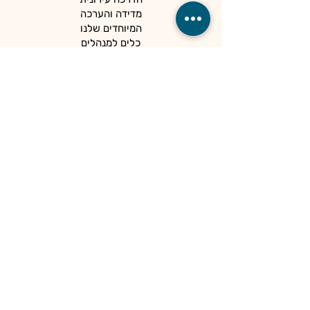
מדידה והערכה
המיוחדים שלנו
כלים למנהלים
קהילות
הספרייה
הנגשה ופרטיות
מדיניות פרטיות
הצהרת נגישות
מרכז פסג"ה אילת
מכל נקודת מבט
המרכז לפיתוח סגלי הוראה באילת ובחבל אילות
מהווה זרוע ביצועית של משרד החינוך. מטרתו