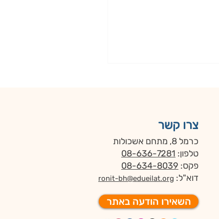
צרו קשר
כרמל 8, מתחם אשכולות
טלפון:
08-636-7281
פקס:
08-634-8039
דוא"ל:
ronit-bh@edueilat.org
השאירו הודעה באתר