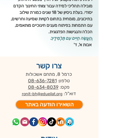
מובילה תהליכי למידה עבור צוותי החינוך הקדם 
יסודי. בעלת ניסיון של 18 שנים כמורת שילוב 
בתיכונים, מומחית בתחום לקויות שמיעה וחרשים, 
עם התמחות בפיתוח מענים חינוכיים מותאמים, 
הכלה והנגישות הפדגוגית.
וְהַעֲשֵׂה חַיִּים עִם תַּלְמִידֶיךָ
 אבות א', ד'
צרו קשר
כרמל 8, מתחם אשכולות
טלפון:
08-636-7281
פקס:
08-634-8039
דוא"ל:
ronit-bh@edueilat.org
השאירו הודעה באתר